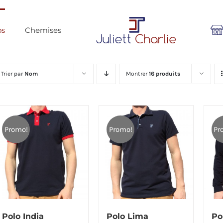
os
Chemises
Trier par
Nom
Montrer
16 produits
Promo!
Promo!
Pr
Polo India
Polo Lima
Po