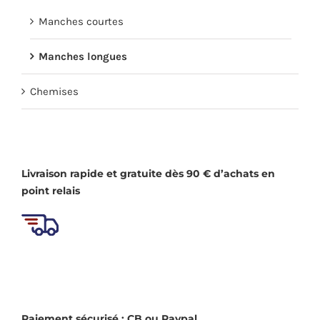
être
choisies
Manches courtes
sur
Manches longues
la
page
Chemises
du
produit
Livraison rapide et gratuite dès 90 € d’achats en
point relais
Paiement sécurisé : CB ou Paypal