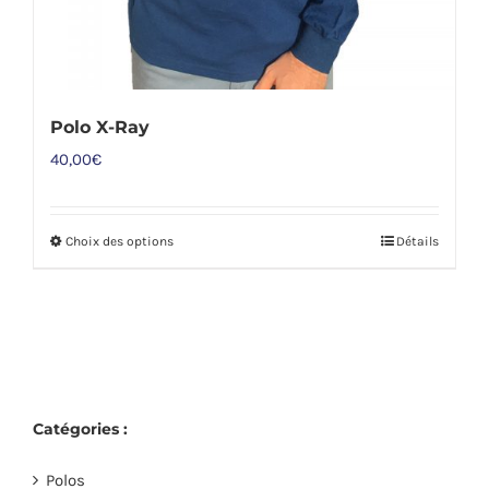
du
produit
Polo X-Ray
40,00
€
Choix des options
Détails
Ce
produit
a
plusieurs
variations.
Les
Catégories :
options
peuvent
Polos