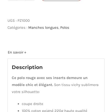
de
Polo
Zulu
UGS :
PZ1000
Catégories :
Manches longues
,
Polos
En savoir +
Description
Ce polo rouge avec ses inserts demeure un
modèle chic et élégant.
Son tissu vichy sublimera
votre silhouette:
coupe droite
100% coton peigné 220g haute qualité