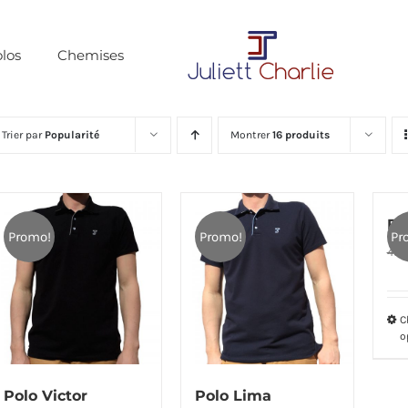
los
Chemises
Trier par
Popularité
Montrer
16 produits
Po
Promo!
Promo!
Pr
45,
C
o
Polo Victor
Polo Lima