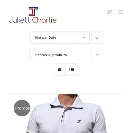
Passer
au
contenu
Trier par
Date
Montrer
16 produits
Promo!