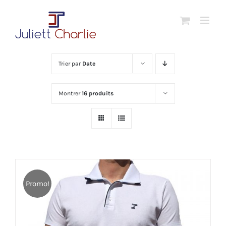
Passer
au
contenu
Trier par
Date
Montrer
16 produits
Promo!