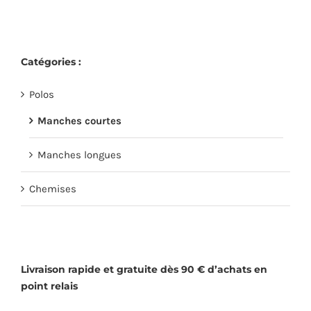
plusieurs
sur
variations.
la
Les
page
Catégories :
options
du
peuvent
produit
Polos
être
choisies
Manches courtes
sur
Manches longues
la
page
Chemises
du
produit
Livraison rapide et gratuite dès 90 € d’achats en
point relais