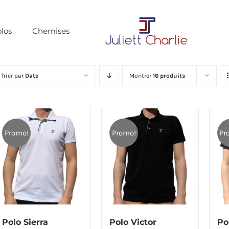
los
Chemises
Trier par
Date
Montrer
16 produits
Promo!
Promo!
Pr
Polo Sierra
Polo Victor
Po