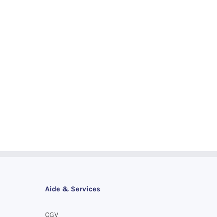
du
produit
Aide & Services
CGV