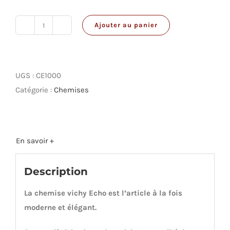
Ajouter au panier
quantité
de
Chemise
Echo
UGS :
CE1000
Catégorie :
Chemises
En savoir +
Description
La chemise vichy Echo est l’article à la fois
moderne et élégant.