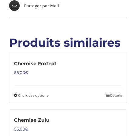
Partager par Mail
Produits similaires
Chemise Foxtrot
55,00
€
Choix des options
Détails
Ce
produit
a
Chemise Zulu
plusieurs
55,00
€
variations.