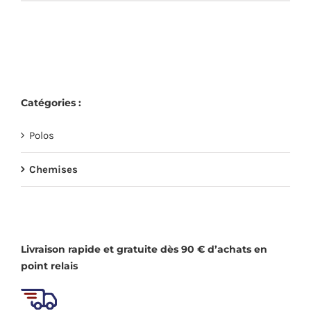
produit
être
a
choisies
plusieurs
sur
variations.
la
Les
page
Catégories :
options
du
peuvent
produit
Polos
être
choisies
Chemises
sur
la
page
du
Livraison rapide et gratuite dès 90 € d’achats en
produit
point relais